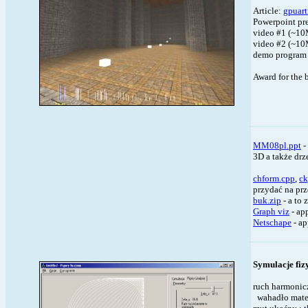
Article:
gpuart
Powerpoint pr
video #1 (~1
video #2 (~1
demo program
Award for the 
MM08pl.ppt
-
3D a także drz
chform.cpp
,
ck
przydać na prz
buk.zip
- a to 
Graph viz
- ap
Netschape
- ap
Symulacje fiz
ruch harmonic
wahadło mate