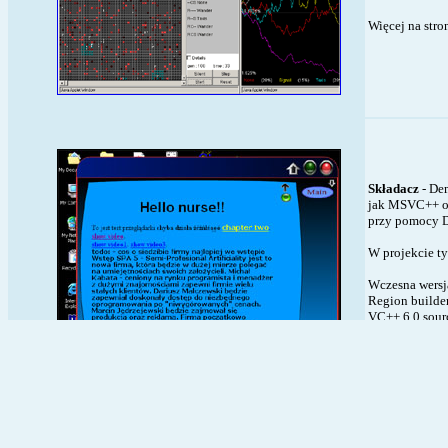
Więcej na stro
Składacz
- Dem
jak MSVC++ or
przy pomocy D
W projekcie ty
Wczesna wersj
Region builder
VC++ 6.0 sourc
Dokumentacja w
Unique engine