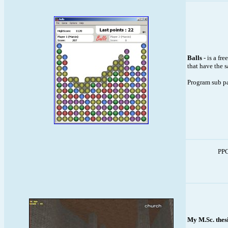
Balls
- is a fr
that have the s
Program sub p
PPC
My M.Sc. thes