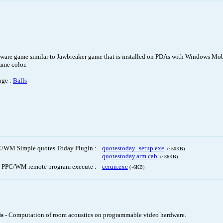
eeware game similar to Jawbreaker game that is installed on PDAs with Windows Mobi
ame color.
age :
Balls
/WM Simple quotes Today Plugin :
quotestoday_setup.exe
(~50KB)
quotestoday.arm.cab
(~36KB)
PPC/WM remote program execute :
cerun.exe
(~6KB)
is
- Computation of room acoustics on programmable video hardware.