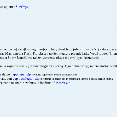
nie apletu :
SimOrgs
o wczesnej wersji mojego projektu inżynierskiego (obroniony na 5 :) ), dotyczą
az Macromedia Flash. Projekt ten także integruje przeglądarkę WebBrowser (Inter
irect Show. Umożliwia także tworzenie okien o dowolnych kształtach.
m ja zajmowałem się stroną programistyczną. Jego pełną wersję można dostać w bi
a demo :
appdemo.zip
(wymaga najnowszej kontrolki shockwave)
 and run app :
swfregion.zip
(programs in polish but in readme.txt there is a quick english tutorial)
e code to simple swf movie loading :
flashtest.zip
ersji ostatecznej :
skladaczdoc.pdf
- Pierwsza wersja mojego silnika 3D, lista jego najważniejszych możliwości : BSP/