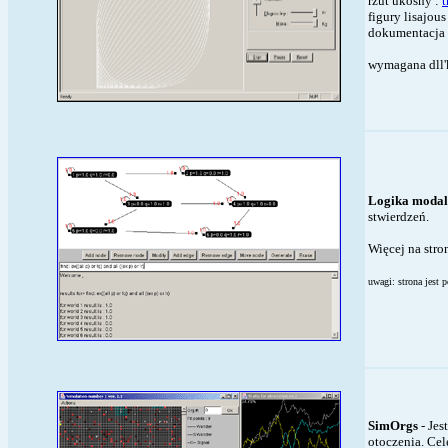
rzut ukośny :
t
figury lisajous
dokumentacja
wymagana dll'
Logika moda
stwierdzeń.
Więcej na stro
uwagi: strona jest 
SimOrgs
- Jes
otoczenia. Cel