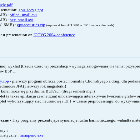
icle.pdf
esentation:
gpu_iccvg.ppt
0MB) :
office_small.avi
0MB) :
hex_small.avi
 (~6MB) :
gpuacoustics.zip
(requires at least ATI 9600 or NV 6 series video cards)
best presentation on
ICCVG 2004 conference
.
 mój wykład (trzecia cześć tej prezentacji - wymaga zalogowania) na temat przyśpie
ew BSP ...
y.cpp
- pierwszy program oblicza postać normalną Chomskyego a drugi dla podanej
edmiocie JFA (pierwszy rok magisterki)
z kolei może się przydać na BUK'ach (drugi semestr mgr.)
plet (a także aplikacja zewnetrzna) umożliwiająca interaktywne tworzenie grafów
plet wykorzystujący sieć neuronową i DFT w czasie preprocessingu, do wykrywania
yczne
- Trzy programy prezentujące symulacje ruchu harmonicznego, wahadła matem
zny i
matyczne :
harmpend.exe