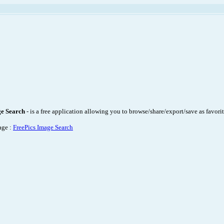
ge Search
- is a free application allowing you to browse/share/export/save as favor
age :
FreePics Image Search