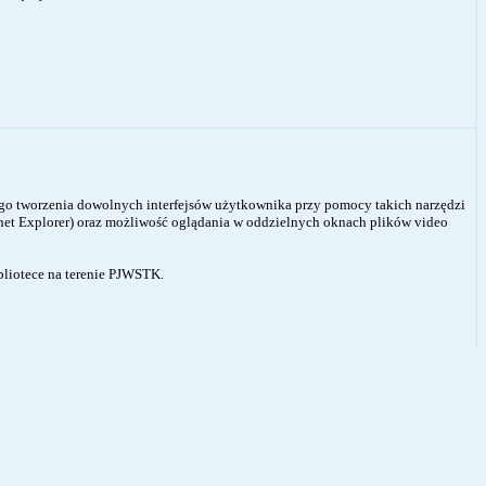
cego tworzenia dowolnych interfejsów użytkownika przy pomocy takich narzędzi
net Explorer) oraz możliwość oglądania w oddzielnych oknach plików video
bliotece na terenie PJWSTK.
PVS, lightmapy, prosty język shaderów, Curved surfaces (takie jak w Q3), import