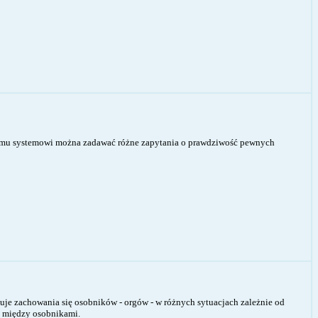
kiemu systemowi można zadawać różne zapytania o prawdziwość pewnych
uje zachowania się osobników - orgów - w różnych sytuacjach zależnie od
ji między osobnikami.