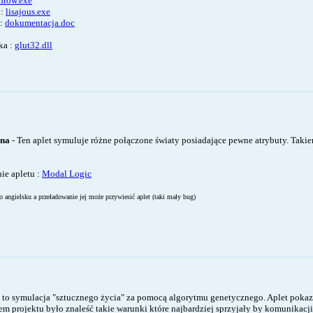
hrow.exe
 :
lisajous.exe
 :
dokumentacja.doc
ka :
glut32.dll
lna
- Ten aplet symuluje różne połączone światy posiadające pewne atrybuty. Ta
nie apletu :
Modal Logic
po angielsku a przeładowanie jej może przywiesić aplet (taki mały bug)
t to symulacja "sztucznego życia" za pomocą algorytmu genetycznego. Aplet pokaz
em projektu było znaleść takie warunki które najbardziej sprzyjały by komunikac