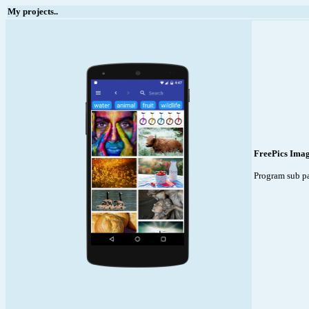
My projects..
FreePics Ima
Program sub p