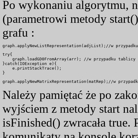
Po wykonaniu algorytmu, n
(parametrowi metody start(
grafu :
try{            

    graph.loadGD0FromArray(arr); //w przypadku tablicy 
}catch(IOException e){

    e.printStackTrace();

Należy pamiętać że po zako
wyjściem z metody start na
isFinished() zwracała true
komunikaty na konsole korz