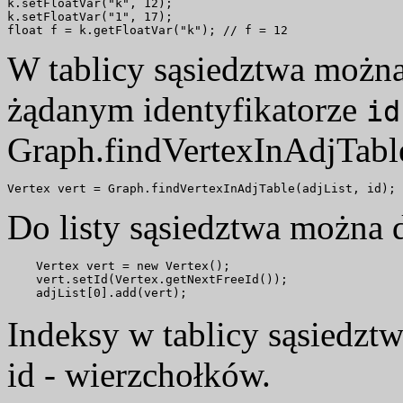
k.setFloatVar("k", 12);

k.setFloatVar("1", 17);

W tablicy sąsiedztwa możn
żądanym identyfikatorze
id
Graph.findVertexInAdjTable
Do listy sąsiedztwa można 
    Vertex vert = new Vertex();

    vert.setId(Vertex.getNextFreeId());

Indeksy w tablicy sąsiedzt
id - wierzchołków.