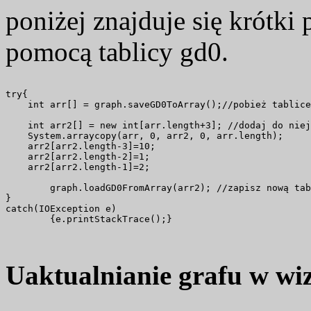
poniżej znajduje się krótki 
pomocą tablicy gd0.
try{

    int arr[] = graph.saveGD0ToArray();//pobież tablice

    int arr2[] = new int[arr.length+3]; //dodaj do niej
    System.arraycopy(arr, 0, arr2, 0, arr.length);

    arr2[arr2.length-3]=10;

    arr2[arr2.length-2]=1;

    arr2[arr2.length-1]=2;         

        graph.loadGD0FromArray(arr2); //zapisz nową tab
}

catch(IOException e)

        {e.printStackTrace();}

Uaktualnianie grafu w wiz