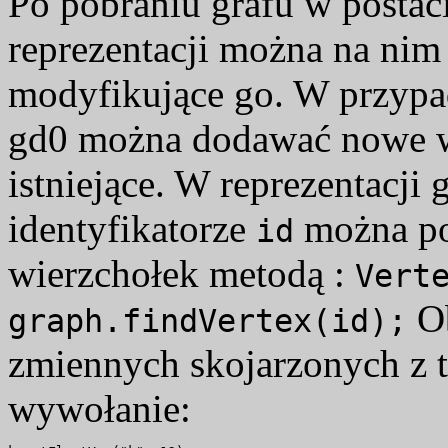
Po pobraniu grafu w postac
reprezentacji można na nim
modyfikujące go. W przypad
gd0 można dodawać nowe wi
istniejące. W reprezentacji
identyfikatorze
można po
id
wierzchołek metodą :
Vert
O
graph.findVertex(id);
zmiennych skojarzonych z 
wywołanie: