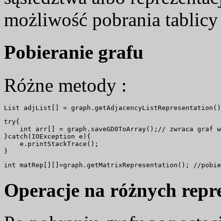
możliwość pobrania tablicy 
Pobieranie grafu
Różne metody :
try{

    int arr[] = graph.saveGD0ToArray();// zwraca graf w
}catch(IOException e){

    e.printStackTrace();

Operacje na różnych repr