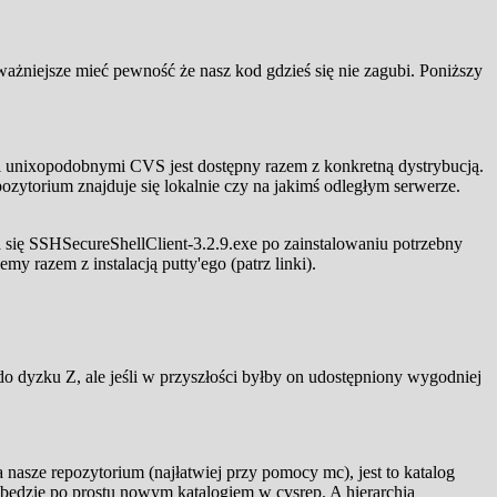
ażniejsze mieć pewność że nasz kod gdzieś się nie zagubi. Poniższy
i unixopodobnymi CVS jest dostępny razem z konkretną dystrybucją.
ozytorium znajduje się lokalnie czy na jakimś odległym serwerze.
a się SSHSecureShellClient-3.2.9.exe po zainstalowaniu potrzebny
y razem z instalacją putty'ego (patrz linki).
o dyzku Z, ale jeśli w przyszłości byłby on udostępniony wygodniej
asze repozytorium (najłatwiej przy pomocy mc), jest to katalog
ędzie po prostu nowym katalogiem w cvsrep. A hierarchia