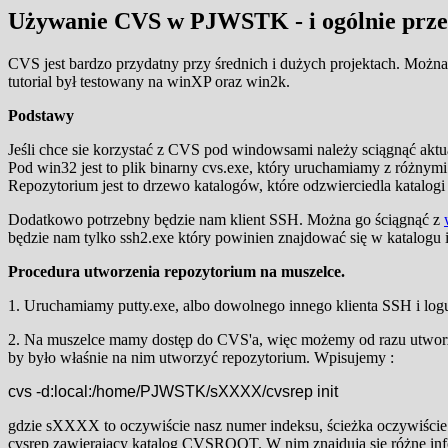
Używanie CVS w PJWSTK - i ogólnie prz
CVS jest bardzo przydatny przy średnich i dużych projektach. Można
tutorial był testowany na winXP oraz win2k.
Podstawy
Jeśli chce sie korzystać z CVS pod windowsami należy sciągnąć aktu
Pod win32 jest to plik binarny cvs.exe, który uruchamiamy z różnym
Repozytorium jest to drzewo katalogów, które odzwierciedla katalogi
Dodatkowo potrzebny będzie nam klient SSH. Można go ściągnąć z
będzie nam tylko ssh2.exe który powinien znajdować się w katalogu in
Procedura utworzenia repozytorium na muszelce.
1. Uruchamiamy putty.exe, albo dowolnego innego klienta SSH i logu
2. Na muszelce mamy dostęp do CVS'a, więc możemy od razu utworzyć
by było właśnie na nim utworzyć repozytorium. Wpisujemy :
cvs -d:local:/home/PJWSTK/sXXXX/cvsrep init
gdzie sXXXX to oczywiście nasz numer indeksu, ścieżka oczywiście m
cvsrep zawierający katalog CVSROOT. W nim znajdują się różne inf