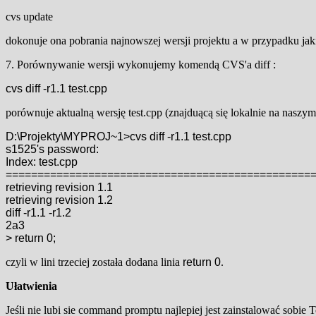
cvs update
dokonuje ona pobrania najnowszej wersji projektu a w przypadku ja
7. Porównywanie wersji wykonujemy komendą CVS'a diff :
cvs diff -r1.1 test.cpp
porównuje aktualną wersję test.cpp (znajduącą się lokalnie na naszy
D:\Projekty\MYPROJ~1>cvs diff -r1.1 test.cpp
s1525's password:
Index: test.cpp
=====================================================
retrieving revision 1.1
retrieving revision 1.2
diff -r1.1 -r1.2
2a3
> return 0;
czyli w lini trzeciej została dodana linia
return 0
.
Ułatwienia
Jeśli nie lubi sie command promptu najlepiej jest zainstalować sob