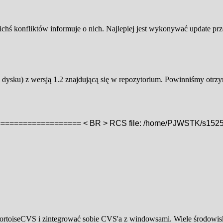
kichś konfliktów informuje o nich. Najlepiej jest wykonywać update 
m dysku) z wersją 1.2 znajdującą się w repozytorium. Powinniśmy otrzy
============== < BR > RCS file: /home/PJWSTK/s1525/cvs
ie TortoiseCVS i zintegrować sobie CVS'a z windowsami. Wiele środow