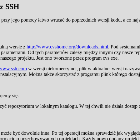
ez SSH
 przy jego pomocy łatwo wracać do poprzednich wersji kodu, a co najw
alną wersje z
http://www.cvshome.org/downloads.html
. Pod systemam
i parametrami. Od tych parametrów zależy między innymi czy nasze rep
 naszego projektu. Jest ono tworzone przez program cvs.exe.
www.ssh.com
w wersji niekomercyjnej, plik w aktualnej wersji nazyw
stalacyjnym. Można także skorzystać z programu plink którego dostajem
jemy się.
 repozytorium w lokalnym katalogu. W tej chwili nie działa dostęp d
oże być dowolnie inna. Po tej operacji można sprawdzić jak wygląda n
ormacje o przechowywanych projektach. Każdy nowo dodany projekt b