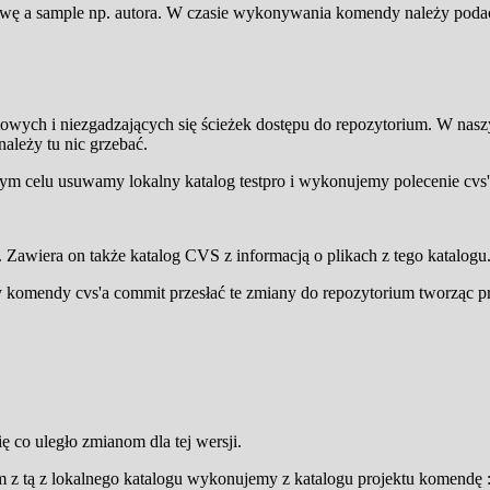
wę a sample np. autora. W czasie wykonywania komendy należy podać 
owych i niezgadzających się ścieżek dostępu do repozytorium. W nas
należy tu nic grzebać.
 tym celu usuwamy lokalny katalog testpro i wykonujemy polecenie cv
. Zawiera on także katalog CVS z informacją o plikach z tego katalogu
 komendy cvs'a commit przesłać te zmiany do repozytorium tworząc pr
ę co uległo zmianom dla tej wersji.
um z tą z lokalnego katalogu wykonujemy z katalogu projektu komendę 