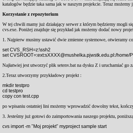
katalogów będzie taka sama jak w naszym projekcie. Teraz możemy j
Korzystanie z repozytorium
W tej chwili mamy już działający serwer z którym będziemy mogli się
cvs.exe. Poniżej znajduje się przykład jak możemy dodać nowy projekt
1. Najpierw musimy ustawić dwie zmienne systemowe, otwieramy c
set CVS_RSH=z:\ssh2
set CVSROOT=:ext:sXXXX@mushelka.pjwstk.edu.pl:/home
Najłatwiej jest utworzyć plik setenv.bat na dysku Z i uruchamiać g
2.Teraz utworzymy przykładowy projekt :
mkdir testpro
cd testpro
copy con test.cpp
po wpisaniu ostatniej lini możemy wprowadzić dowolny tekst, kończ
3. Jesteśmy już gotowi do zaimportowania naszego projektu, poniższ
cvs import -m "Moj projekt" myproject sample start