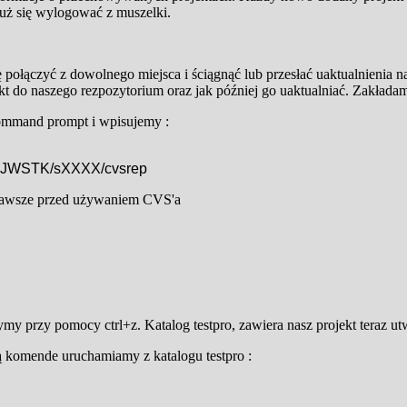
uż się wylogować z muszelki.
 połączyć z dowolnego miejsca i ściągnąć lub przesłać uaktualnienia n
 do naszego rezpozytorium oraz jak później go uaktualniać. Zakładam że
ommand prompt i wpisujemy :
/PJWSTK/sXXXX/cvsrep
o zawsze przed używaniem CVS'a
ymy przy pomocy ctrl+z. Katalog testpro, zawiera nasz projekt teraz
ą komende uruchamiamy z katalogu testpro :