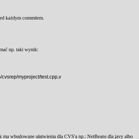
przed każdym commitem.
mać np. taki wynik:
rep/myproject/test.cpp,v
isk ma wbudowane ułatwienia dla CVS'a np.: NetBeans dla javy albo