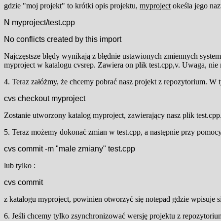
gdzie "moj projekt" to krótki opis projektu,
myproject
okeśla jego naz
N myproject/test.cpp
No conflicts created by this import
Najczęstsze błędy wynikają z błędnie ustawionych zmiennych system
myproject w katalogu cvsrep. Zawiera on plik test.cpp,v. Uwaga, nie 
4. Teraz załóżmy, że chcemy pobrać nasz projekt z repozytorium. W
cvs checkout myproject
Zostanie utworzony katalog myproject, zawierający nasz plik test.cpp
5. Teraz możemy dokonać zmian w test.cpp, a następnie przy pomocy
cvs commit -m "male zmiany" test.cpp
lub tylko :
cvs commit
z katalogu myproject, powinien otworzyć się notepad gdzie wpisuje si
6. Jeśli chcemy tylko zsynchronizować wersję projektu z repozytori